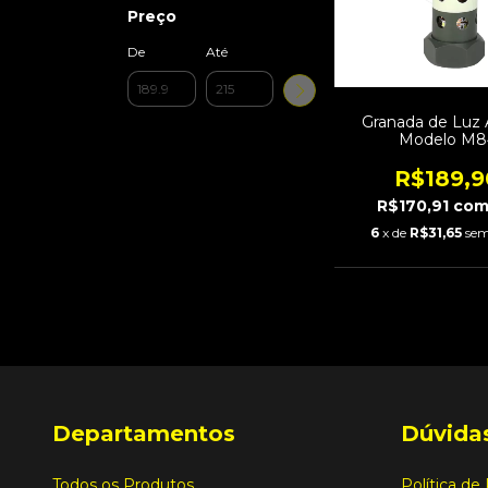
Preço
De
Até
Granada de Luz A
Modelo M8
R$189,9
R$170,91
co
6
x de
R$31,65
sem
Departamentos
Dúvidas
Todos os Produtos
Política de