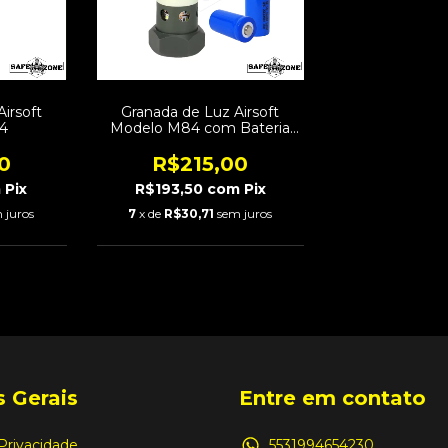
irsoft
Granada de Luz Airsoft
4
Modelo M84 com Bateria
Recarregável
0
R$215,00
m
Pix
R$193,50
com
Pix
 juros
7
x de
R$30,71
sem juros
 Gerais
Entre em contato
 Privacidade
5531994654230