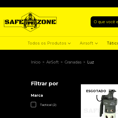
Todos os Produtos
Airsoft
Tátic
Início
>
AirSoft
>
Granadas
>
Luz
Filtrar por
ESGOTADO
Marca
Tactical (2)