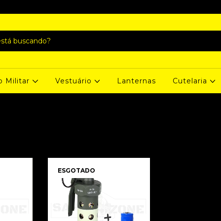
o Militar
Vestuário
Lanternas
Cutelaria
ESGOTADO