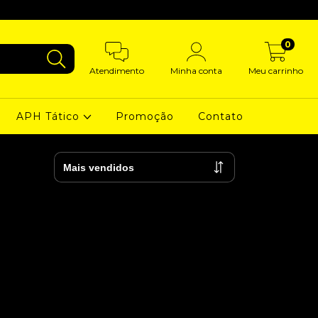
0
Atendimento
Minha conta
Meu carrinho
APH Tático
Promoção
Contato