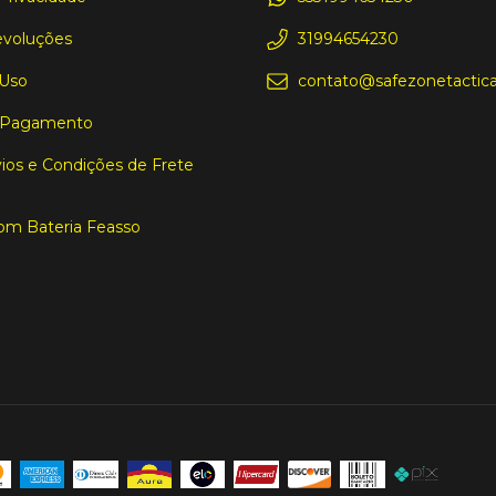
evoluções
31994654230
 Uso
contato@safezonetactica
 Pagamento
ios e Condições de Frete
om Bateria Feasso