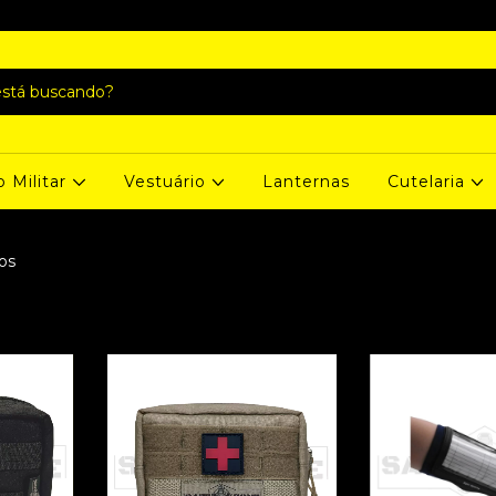
o Militar
Vestuário
Lanternas
Cutelaria
os