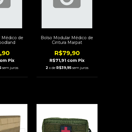
r Médico de
Bolso Modular Médico de
oodland
Cintura Marpat
,90
R$79,90
com
Pix
R$71,91
com
Pix
5
sem juros
2
x de
R$39,95
sem juros