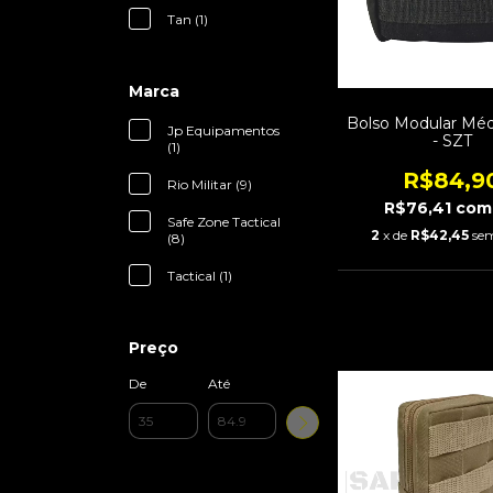
Tan (1)
Marca
Bolso Modular Méd
Jp Equipamentos
- SZT
(1)
R$84,9
Rio Militar (9)
R$76,41
com
Safe Zone Tactical
2
x de
R$42,45
sem
(8)
Tactical (1)
Preço
De
Até