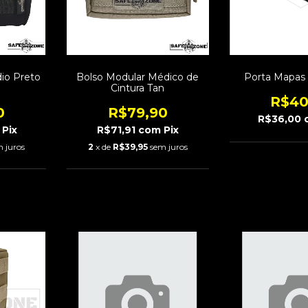
io Preto
Bolso Modular Médico de
Porta Mapas 
Cintura Tan
R$40
0
R$79,90
R$36,00
Pix
R$71,91
com
Pix
 juros
2
x de
R$39,95
sem juros