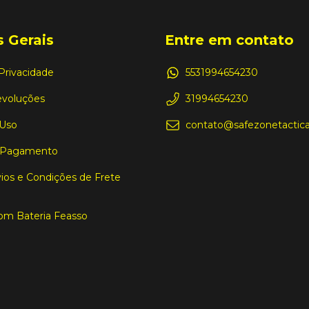
 Gerais
Entre em contato
 Privacidade
5531994654230
evoluções
31994654230
 Uso
contato@safezonetactica
 Pagamento
ios e Condições de Frete
om Bateria Feasso