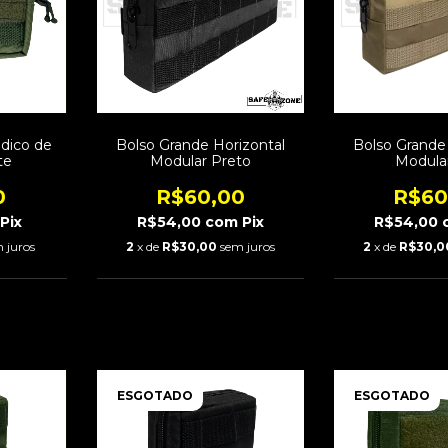
dico de
Bolso Grande Horizontal
Bolso Grande
te
Modular Preto
Modula
0
R$60,00
R$60
Pix
R$54,00
com
Pix
R$54,00
 juros
2
x de
R$30,00
sem juros
2
x de
R$30,0
ESGOTADO
ESGOTADO