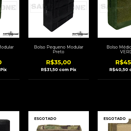
odular
Bolso Pequeno Modular
Bolso Médi
Preto
VER
0
R$35,00
R$45
Pix
R$31,50
com
Pix
R$40,50
ESGOTADO
ESGOTADO