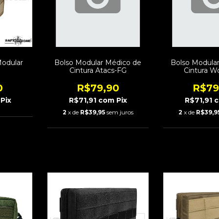
odular
Bolso Modular Médico de
Bolso Modula
Cintura Atacs-FG
Cintura W
0
R$79,90
R$79
Pix
R$71,91
com
Pix
R$71,91
2
x de
R$39,95
sem juros
2
x de
R$39,9