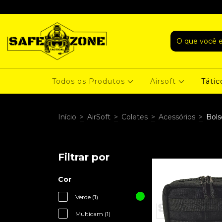
Todos os Produtos
Airsoft
Tátic
Início
>
AirSoft
>
Coletes
>
Acessórios
>
Bols
Filtrar por
Cor
Verde (1)
Multicam (1)