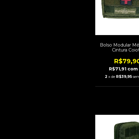
Bolso Modular Mé
Cintura Coio
R$79,9
R$71,91
com
2
x de
R$39,95
sem