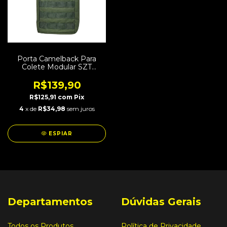
Porta Camelback Para
Colete Modular SZT
Combat Verde
R$139,90
R$125,91
com
Pix
4
x de
R$34,98
sem juros
ESPIAR
Departamentos
Dúvidas Gerais
Todos os Produtos
Política de Privacidade