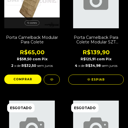
4 cores
Porta Camelback Modular
Porta Camelback Para
Para Colete
Colete Modular SZT
Combat Atacs-FG
R$65,00
R$139,90
R$58,50
com
Pix
R$125,91
com
Pix
2
x de
R$32,50
sem juros
4
x de
R$34,98
sem juros
COMPRAR
ESPIAR
ESGOTADO
ESGOTADO