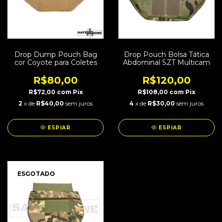
Drop Dump Pouch Bag
Drop Pouch Bolsa Tática
cor Coyote para Coletes
Abdominal SZT Multicam
R$80,00
R$120,00
R$72,00
com
Pix
R$108,00
com
Pix
2
x de
R$40,00
sem juros
4
x de
R$30,00
sem juros
ESPIAR
ESPIAR
ESGOTADO