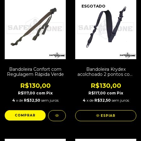
ESGOTADO
Bandoleira Confort com
Bandoleira Krydex
Regulagem Rápida Verde
acolchoado 2 pontos com
Regulagem Rápida Preta
R$130,00
R$130,00
R$117,00
com
Pix
R$117,00
com
Pix
4
x de
R$32,50
sem juros
4
x de
R$32,50
sem juros
ESPIAR