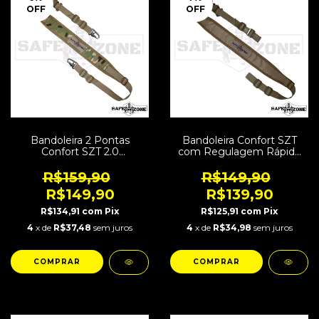
OFF
OFF
Bandoleira 2 Pontas
Bandoleira Confort SZT
Confort SZT 2.0
com Regulagem Rápida
Regulagem Rápida
Tan
Multcam
R$159,90
R$149,90
R$149,90
R$139,90
R$134,91
com
Pix
R$125,91
com
Pix
4
x de
R$37,48
sem juros
4
x de
R$34,98
sem juros