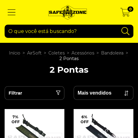
0
Início
>
AirSoft
>
Coletes
>
Acessórios
>
Bandoleira
>
2 Pontas
2 Pontas
Filtrar
7
%
6
%
OFF
OFF