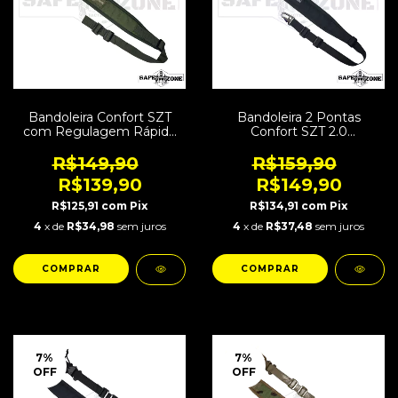
Bandoleira Confort SZT
Bandoleira 2 Pontas
com Regulagem Rápida
Confort SZT 2.0
Verde
Regulagem Rápida Preta
R$149,90
R$159,90
R$139,90
R$149,90
R$125,91
com
Pix
R$134,91
com
Pix
4
x de
R$34,98
sem juros
4
x de
R$37,48
sem juros
7
%
7
%
OFF
OFF